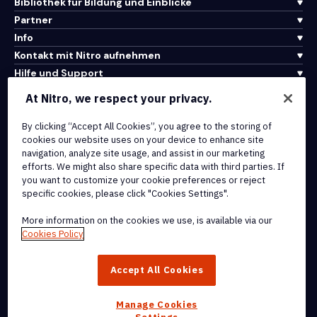
Bibliothek für Bildung und Einblicke
Partner
Info
Kontakt mit Nitro aufnehmen
Hilfe und Support
At Nitro, we respect your privacy.
Integrationen und API-Konnektivität
By clicking “Accept All Cookies”, you agree to the storing of
Nutzungsbedingungen
cookies our website uses on your device to enhance site
Cookie-Richtlinie
navigation, analyze site usage, and assist in our marketing
Copyright-Richtlinie
efforts. We might also share specific data with third parties. If
Alle Bedingungen und Richtlinien
you want to customize your cookie preferences or reject
specific cookies, please click "Cookies Settings".
© 2026 Nitro Software, Inc. Alle Rechte vorbehalten.
More information on the cookies we use, is available via our
Cookies Policy
Nitro, das Nitro-Logo, Nitro Productivity Platform, Nitro PDF Pro,
Nitro Sign und Nitro Analytics sind Marken und/oder eingetragene
Accept All Cookies
Marken von Nitro Software, Inc. oder seinen verbundenen
Unternehmen in den Vereinigten Staaten und/oder anderen Ländern.
Manage Cookies