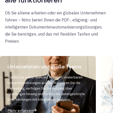
alle funktionieren
Ob Sie alleine arbeiten oder ein globales Unternehmen
führen – Nitro bietet Ihnen die PDF-, eSigning- und
intelligenten Dokumentenautomatisierungslösungen,
die Sie benötigen, und das mit flexiblen Tarifen und
Preisen.
Unternehmen und große Teams
K
Statten Sie jedes Team mit sicheren, skalierbaren
Erh
Dokumentenlösungen aus. Zentralisieren Sie die
Sc
Verwaltung, verfolgen Sie die Nutzung über
oh
Abteilungen hinweg und treffen Sie datengestützte
Si
Entscheidungen mit integrierten Analysen.
Erl
Mehr erfahren
Me