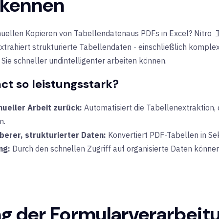
 kennen
uellen Kopieren von Tabellendaten
aus PDFs in Excel?
Nitro
d extrahiert strukturierte Tabellendaten - einschließlich kom
 Sie schneller und
intelligenter
arbeiten können
.
ct so leistungsstark?
ueller Arbeit zurück:
Automatisiert die Tabellenextraktion, 
n.
berer, strukturierter Daten:
Konvertiert PDF-Tabellen in Se
ng:
Durch den schnellen Zugriff auf organisierte Daten könne
ng der Formularverarbeit