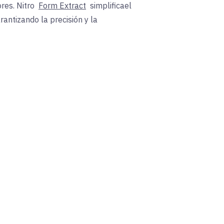
ores.
Nitro
Form Extract
simplifica
el
antizando la precisión y la