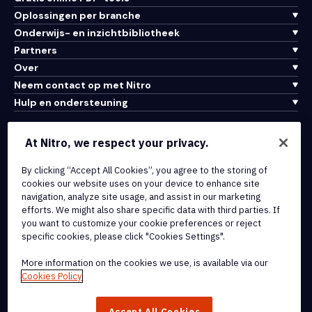
Oplossingen per branche
Onderwijs- en inzichtbibliotheek
Partners
Over
Neem contact op met Nitro
Hulp en ondersteuning
Integraties en API-connectiviteit
At Nitro, we respect your privacy.
Gebruiksvoorwaarden
Cookiebeleid
By clicking “Accept All Cookies”, you agree to the storing of
cookies our website uses on your device to enhance site
Copyrightbeleid
navigation, analyze site usage, and assist in our marketing
Alle voorwaarden en beleidsmaatregelen
efforts. We might also share specific data with third parties. If
you want to customize your cookie preferences or reject
specific cookies, please click "Cookies Settings".
© 2026 Nitro Software, Inc. Inc. Alle rechten voorbehouden.
More information on the cookies we use, is available via our
Nitro, het Nitro-logo, Nitro Productivity Platform, Nitro PDF Pro, Nitro
Cookies Policy
Sign en Nitro Analytics zijn handelsmerken en/of geregistreerde
handelsmerken van Nitro Software, Inc. of haar
Accept All Cookies