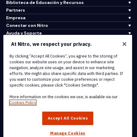
Biblioteca de Educación y Recursos
Partners
Empresa
Conectar con Nitro
Ayuda y Soporte
At Nitro, we respect your privacy.
Integrations & API Connectivity
By clicking “Accept All Cookies”, you agree to the storing of
Terms of Service
cookies our website uses on your device to enhance site
Cookie Policy
navigation, analyze site usage, and assist in our marketing
Copyright Policy
efforts. We might also share specific data with third parties. If
All Terms & Policies
you want to customize your cookie preferences or reject
specific cookies, please click "Cookies Settings".
© 2026 Nitro Software, Inc. All rights reserved.
More information on the cookies we use, is available via our
Cookies Policy
Nitro, the Nitro logo, Nitro Productivity Platform, Nitro PDF Pro, Nitro
Sign, and Nitro Analytics are trademarks and/or registered
Accept All Cookies
trademarks, of Nitro Software, Inc. or its affiliates in the United
States and/or other countries.
Manage Cookies