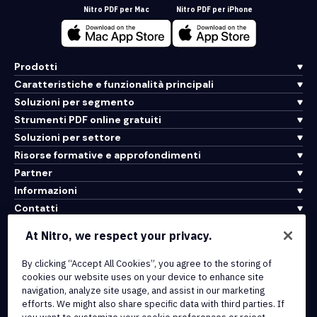
Nitro PDF per Mac
Nitro PDF per iPhone
Prodotti
Caratteristiche e funzionalità principali
Soluzioni per segmento
Strumenti PDF online gratuiti
Soluzioni per settore
Risorse formative e approfondimenti
Partner
Informazioni
Contatti
Assistenza
At Nitro, we respect your privacy.
By clicking “Accept All Cookies”, you agree to the storing of
Integrazioni e connettività API
cookies our website uses on your device to enhance site
Termini di servizio
navigation, analyze site usage, and assist in our marketing
Politica sui cookie
efforts. We might also share specific data with third parties. If
Politica sul copyright