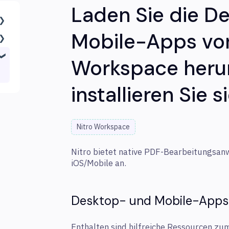
Laden Sie die D
Mobile-Apps von
Workspace heru
n
d
installieren Sie s
Nitro Workspace
Nitro bietet native PDF-Bearbeitungsa
iOS/Mobile an.
Desktop- und Mobile-Apps
d
Enthalten sind hilfreiche Ressourcen zu