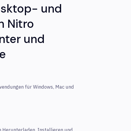
esktop- und
 Nitro
nter und
ie
nwendungen für Windows, Mac und
m Herunterladen, Installieren und