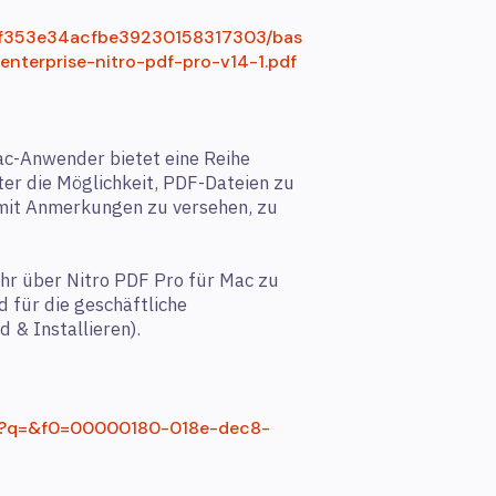
5af353e34acfbe39230158317303/bas
enterprise-nitro-pdf-pro-v14-1.pdf
ac-Anwender bietet eine Reihe
er die Möglichkeit, PDF-Dateien zu
, mit Anmerkungen zu versehen, zu
ehr über Nitro PDF Pro für Mac zu
d für die geschäftliche
 & Installieren).
pro?q=&f0=00000180-018e-dec8-