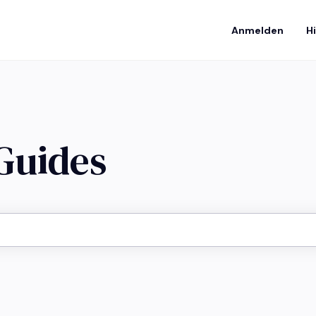
Anmelden
H
 Guides