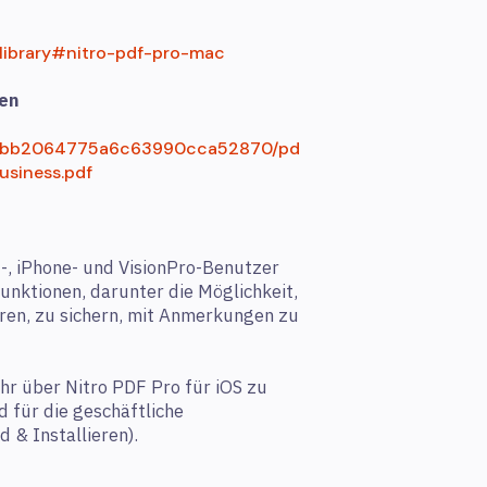
-library#nitro-pdf-pro-mac
ren
/fadbb2064775a6c63990cca52870/pd
usiness.pdf
d-, iPhone- und VisionPro-Benutzer
unktionen, darunter die Möglichkeit,
ren, zu sichern, mit Anmerkungen zu
hr über Nitro PDF Pro für iOS zu
d für die geschäftliche
 & Installieren).