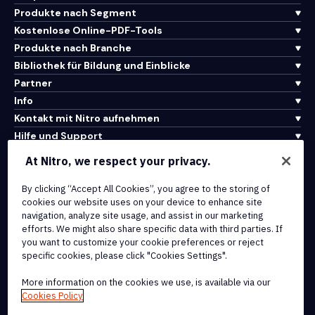
Produkte nach Segment
Kostenlose Online-PDF-Tools
Produkte nach Branche
Bibliothek für Bildung und Einblicke
Partner
Info
Kontakt mit Nitro aufnehmen
Hilfe und Support
At Nitro, we respect your privacy.
Integrationen und API-Konnektivität
By clicking “Accept All Cookies”, you agree to the storing of
Nutzungsbedingungen
cookies our website uses on your device to enhance site
Cookie-Richtlinie
navigation, analyze site usage, and assist in our marketing
Copyright-Richtlinie
efforts. We might also share specific data with third parties. If
Alle Bedingungen und Richtlinien
you want to customize your cookie preferences or reject
specific cookies, please click "Cookies Settings".
© 2026 Nitro Software, Inc. Alle Rechte vorbehalten.
More information on the cookies we use, is available via our
Cookies Policy
Nitro, das Nitro-Logo, Nitro Productivity Platform, Nitro PDF Pro,