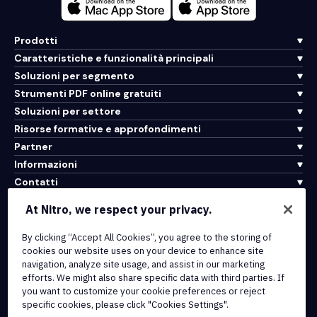
Prodotti
Caratteristiche e funzionalità principali
Soluzioni per segmento
Strumenti PDF online gratuiti
Soluzioni per settore
Risorse formative e approfondimenti
Partner
Informazioni
Contatti
Assistenza
At Nitro, we respect your privacy.
By clicking “Accept All Cookies”, you agree to the storing of
Integrazioni e connettività API
cookies our website uses on your device to enhance site
Termini di servizio
navigation, analyze site usage, and assist in our marketing
Politica sui cookie
efforts. We might also share specific data with third parties. If
Politica sul copyright
you want to customize your cookie preferences or reject
Tutti i termini e le politiche
specific cookies, please click "Cookies Settings".