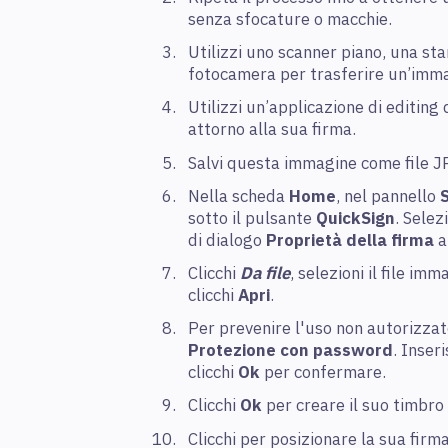
senza sfocature o macchie.
Utilizzi uno scanner piano, una s
fotocamera per trasferire un’imma
Utilizzi un’applicazione di editing
attorno alla sua firma.
Salvi questa immagine come file J
Nella scheda
Home
, nel pannello
sotto il pulsante
QuickSign
. Sele
di dialogo
Proprietà della firma
a
Clicchi
Da file
, selezioni il file i
clicchi
Apri
.
Per prevenire l'uso non autorizzato
Protezione con password
. Inser
clicchi
Ok
per confermare.
Clicchi
Ok
per creare il suo timbro
Clicchi per posizionare la sua firm