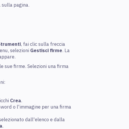
a sulla pagina.
Strumenti
, fai clic sulla freccia
enu, selezioni
Gestisci firme
. La
appare.
le sue firme. Selezioni una firma
ni:
icchi
Crea
.
ssword o l'immagine per una firma
selezionato dall'elenco e dalla
a
.