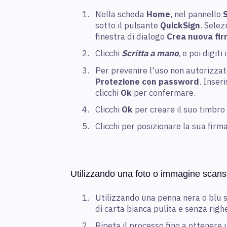
Nella scheda
Home
, nel pannello
sotto il pulsante
QuickSign
. Sele
finestra di dialogo
Crea nuova fi
Clicchi
Scritta a mano
, e poi digit
Per prevenire l'uso non autorizzato
Protezione con password
. Inser
clicchi
Ok
per confermare.
Clicchi
Ok
per creare il suo timbro
Clicchi per posizionare la sua firm
Utilizzando una foto o immagine scans
Utilizzando una penna nera o blu sc
di carta bianca pulita e senza righe
Ripeta il processo fino a ottenere 