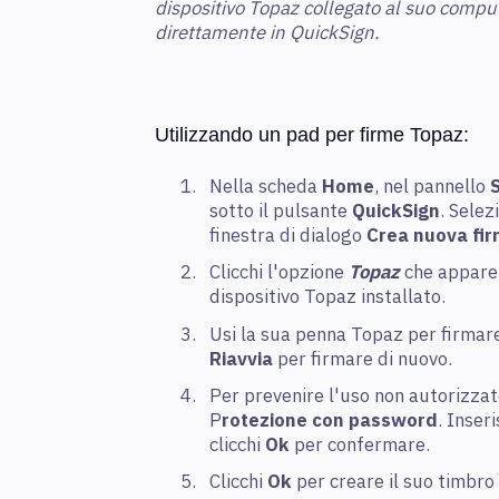
dispositivo Topaz collegato al suo compu
direttamente in QuickSign.
Utilizzando un pad per firme Topaz:
Nella scheda
Home
, nel pannello
sotto il pulsante
QuickSign
. Sele
finestra di dialogo
Crea nuova fir
Clicchi l'opzione
Topaz
che appare 
dispositivo Topaz installato.
Usi la sua penna Topaz per firmare 
Riavvia
per firmare di nuovo.
Per prevenire l'uso non autorizzato
P
rotezione con password
. Inser
clicchi
Ok
per confermare.
Clicchi
Ok
per creare il suo timbro