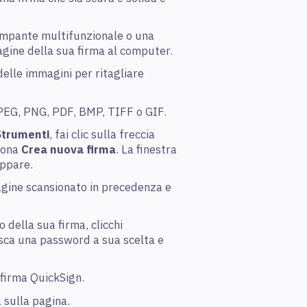
tampante multifunzionale o una
gine della sua firma al computer.
 delle immagini per ritagliare
PEG, PNG, PDF, BMP, TIFF o GIF.
Strumenti
, fai clic sulla freccia
ziona
Crea nuova firma
. La finestra
ppare.
mmagine scansionato in precedenza e
 della sua firma, clicchi
isca una password a sua scelta e
 firma QuickSign.
a sulla pagina.