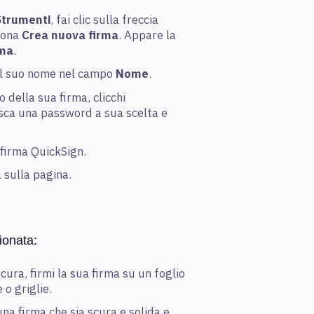
Strumenti
, fai clic sulla freccia
ziona
Crea nuova firma
. Appare la
rma
.
i il suo nome nel campo
Nome
.
 della sua firma, clicchi
isca una password a sua scelta e
 firma QuickSign.
a sulla pagina.
ionata:
ura, firmi la sua firma su un foglio
 o griglie.
una firma che sia scura e solida e