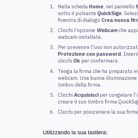
Nella scheda
Home
, nel pannello
sotto il pulsante
QuickSign
. Sele
finestra di dialogo
Crea nuova fi
Clicchi l'opzione
Webcam
che appa
webcam installata.
Per prevenire l'uso non autorizzato
Protezione con password
. Inser
clicchi
Ok
per confermare.
Tenga la firma che ha preparato i
webcam. Una buona illuminazione p
timbro della firma.
Clicchi
Acquisisci
per congelare l'
creare il suo timbro firma QuickSi
Clicchi per posizionare la sua firm
Utilizzando la sua tastiera: