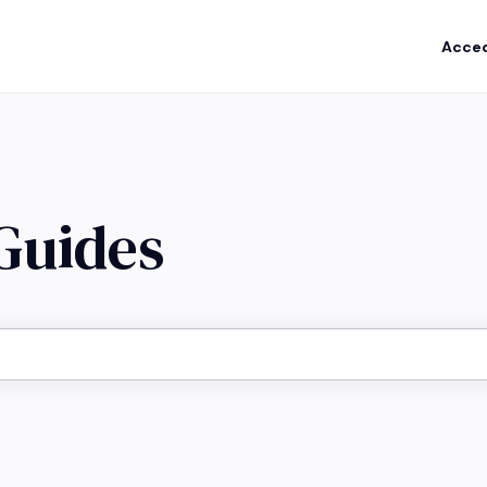
Acce
 Guides