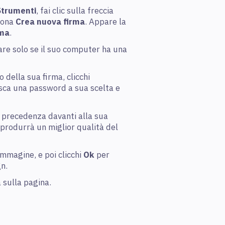
Strumenti
, fai clic sulla freccia
ziona
Crea nuova firma
. Appare la
rma
.
re solo se il suo computer ha una
 della sua firma, clicchi
isca una password a sua scelta e
n precedenza davanti alla sua
rodurrà un miglior qualità del
immagine, e poi clicchi
Ok
per
gn.
a sulla pagina.