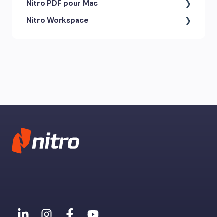
Nitro PDF pour Mac
Nitro Workspace
Outils d'annotation et
commentaires
Compte et accès
Paramètres, autorisations et
préférences