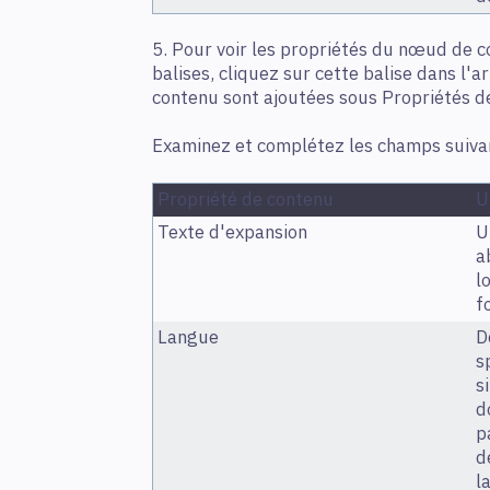
5. Pour voir les propriétés du nœud de co
balises, cliquez sur cette balise dans l'a
contenu sont ajoutées sous Propriétés de
Examinez et complétez les champs suivant
Propriété de contenu
U
Texte d'expansion
U
a
l
f
Langue
D
s
s
d
p
d
l