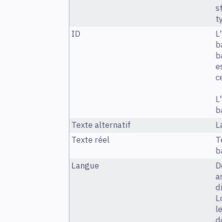
s
t
ID
L
b
b
e
c
L
b
Texte alternatif
L
Texte réel
T
b
Langue
D
a
d
L
l
d