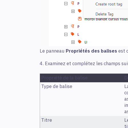
Le panneau
Propriétés des balises
est 
4. Examinez et complétez les champs suiv
Propriété de la balise
D
Type de balise
L
c
a
i
a
Titre
L
t