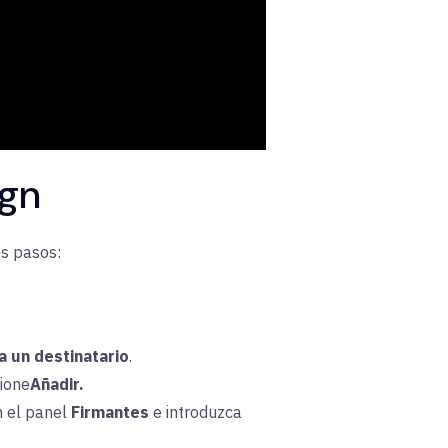
ign
os pasos:
a un destinatario
.
cione
Añadir.
n
el
panel
Firmantes
e introduzca