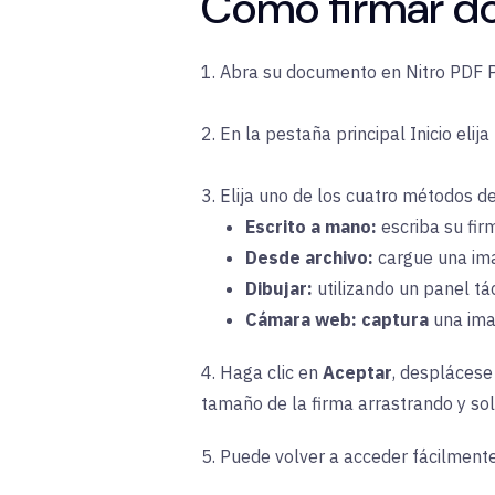
Cómo firmar do
1. Abra su documento en Nitro PDF P
2. En la
pestaña
principal
Inicio elija
3. Elija uno de los cuatro métodos d
Escrito a mano:
escriba
su fir
Desde archivo:
cargue
una im
Dibujar:
utilizando
un panel tác
Cámara web:
captura
una ima
4. Haga clic en
Aceptar
, desplácese
tamaño de la firma arrastrando y so
5. Puede volver a acceder fácilmente