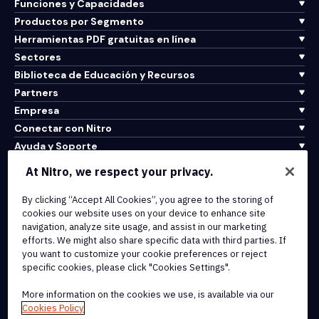
Funciones y Capacidades
Productos por Segmento
Herramientas PDF gratuitas en línea
Sectores
Biblioteca de Educación y Recursos
Partners
Empresa
Conectar con Nitro
Ayuda y Soporte
At Nitro, we respect your privacy.
Integrations & API Connectivity
Terms of Service
By clicking “Accept All Cookies”, you agree to the storing of
cookies our website uses on your device to enhance site
Cookie Policy
navigation, analyze site usage, and assist in our marketing
Copyright Policy
efforts. We might also share specific data with third parties. If
All Terms & Policies
you want to customize your cookie preferences or reject
specific cookies, please click "Cookies Settings".
© 2026 Nitro Software, Inc. All rights reserved.
More information on the cookies we use, is available via our
Cookies Policy