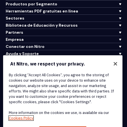
Productos por Segmento
Herramientas PDF gratuitas en línea
Sectores
Biblioteca de Educación y Recursos
Partners
Empresa
Conectar con Nitro
Ayuda y Soporte
At Nitro, we respect your privacy.
Integrations & API Connectivity
By clicking “Accept All Cookies”, you agree to the storing of
Terms of Service
cookies our website uses on your device to enhance site
Cookie Policy
navigation, analyze site usage, and assist in our marketing
Copyright Policy
efforts. We might also share specific data with third parties. If
All Terms & Policies
you want to customize your cookie preferences or reject
specific cookies, please click "Cookies Settings".
© 2026 Nitro Software, Inc. All rights reserved.
More information on the cookies we use, is available via our
Cookies Policy
Nitro, the Nitro logo, Nitro Productivity Platform, Nitro PDF Pro, Nitro