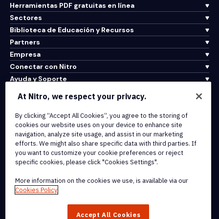
Herramientas PDF gratuitas en línea
Sectores
Biblioteca de Educación y Recursos
Partners
Empresa
Conectar con Nitro
Ayuda y Soporte
At Nitro, we respect your privacy.
Integrations & API Connectivity
By clicking “Accept All Cookies”, you agree to the storing of
Terms of Service
cookies our website uses on your device to enhance site
Cookie Policy
navigation, analyze site usage, and assist in our marketing
Copyright Policy
efforts. We might also share specific data with third parties. If
All Terms & Policies
you want to customize your cookie preferences or reject
specific cookies, please click "Cookies Settings".
© 2026 Nitro Software, Inc. All rights reserved.
More information on the cookies we use, is available via our
Cookies Policy
Nitro, the Nitro logo, Nitro Productivity Platform, Nitro PDF Pro, Nitro
Sign, and Nitro Analytics are trademarks and/or registered
Accept All Cookies