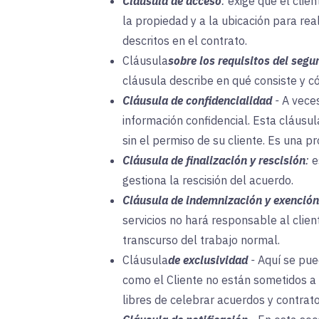
Cláusula de acceso
:
exige que el clie
la propiedad y a la ubicación para real
descritos en el contrato.
Cláusula
sobre los requisitos del segu
cláusula describe en qué consiste y c
Cláusula de confidencialidad
-
A veces
información confidencial. Esta cláusu
sin el permiso de su cliente. Es una pr
Cláusula de finalización y rescisión
:
e
gestiona la rescisión del acuerdo.
Cláusula de indemnización y exención
servicios no hará responsable al clie
transcurso del trabajo normal.
Cláusula
de exclusividad
-
Aquí se pue
como el Cliente no están sometidos a 
libres de celebrar acuerdos y contratos