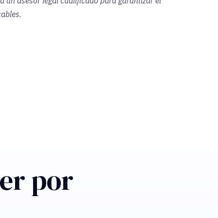
n asesor legal cualificado para garantizar el
cables.
er por