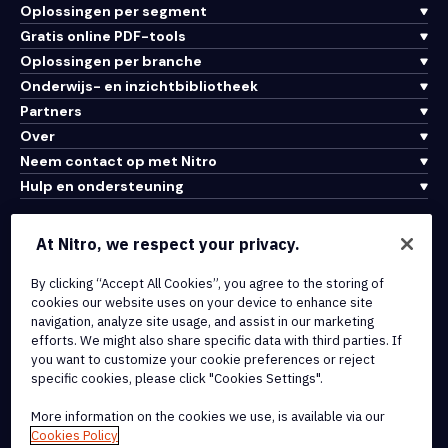
Oplossingen per segment
Gratis online PDF-tools
Oplossingen per branche
Onderwijs- en inzichtbibliotheek
Partners
Over
Neem contact op met Nitro
Hulp en ondersteuning
Integraties en API-connectiviteit
At Nitro, we respect your privacy.
Gebruiksvoorwaarden
By clicking “Accept All Cookies”, you agree to the storing of
Cookiebeleid
cookies our website uses on your device to enhance site
Copyrightbeleid
navigation, analyze site usage, and assist in our marketing
Alle voorwaarden en beleidsmaatregelen
efforts. We might also share specific data with third parties. If
you want to customize your cookie preferences or reject
specific cookies, please click "Cookies Settings".
© 2026 Nitro Software, Inc. Inc. Alle rechten voorbehouden.
More information on the cookies we use, is available via our
Nitro, het Nitro-logo, Nitro Productivity Platform, Nitro PDF Pro, Nitro
Cookies Policy