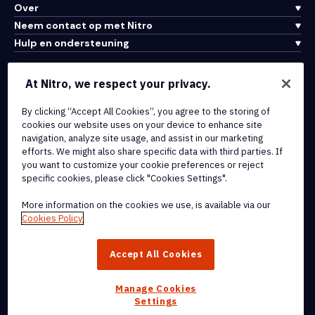
Over
Neem contact op met Nitro
Hulp en ondersteuning
Integraties en API-connectiviteit
At Nitro, we respect your privacy.
Gebruiksvoorwaarden
By clicking “Accept All Cookies”, you agree to the storing of
Cookiebeleid
cookies our website uses on your device to enhance site
Copyrightbeleid
navigation, analyze site usage, and assist in our marketing
Alle voorwaarden en beleidsmaatregelen
efforts. We might also share specific data with third parties. If
you want to customize your cookie preferences or reject
specific cookies, please click "Cookies Settings".
© 2026 Nitro Software, Inc. Inc. Alle rechten voorbehouden.
More information on the cookies we use, is available via our
Nitro, het Nitro-logo, Nitro Productivity Platform, Nitro PDF Pro, Nitro
Cookies Policy
Sign en Nitro Analytics zijn handelsmerken en/of geregistreerde
handelsmerken van Nitro Software, Inc. of haar
Accept All Cookies
dochterondernemingen in de Verenigde Staten en/of andere
landen.
Manage Cookies
Settings