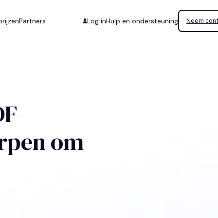
rijzen
Partners
Log in
Hulp en ondersteuning
Neem cont
DF-
orpen om