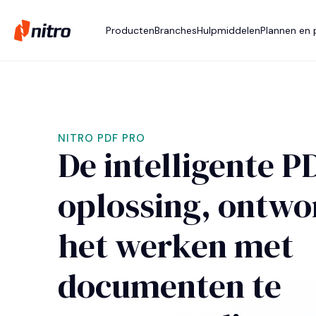
Producten
Branches
Hulpmiddelen
Plannen en p
NITRO PDF PRO
De intelligente P
oplossing, ontw
het werken met
documenten te