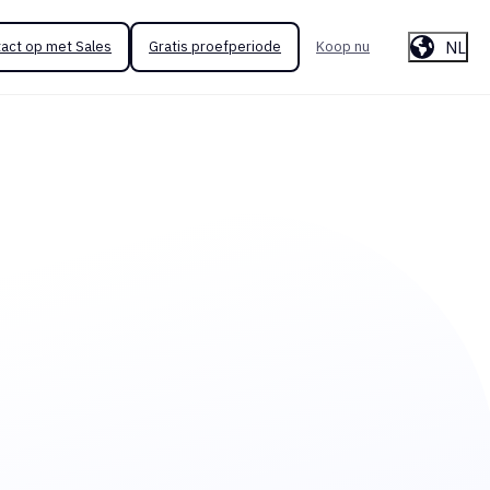
NL
act op met Sales
Gratis proefperiode
Koop nu