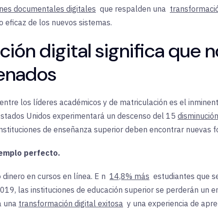
iones documentales digitales
que respalden una
transformació
o eficaz de los nuevos sistemas.
ión digital significa que n
denados
tre los líderes académicos y de matriculación es el inminente
 Estados Unidos experimentará
un
descenso del 15
disminució
s instituciones de enseñanza superior deben encontrar nuevas f
jemplo perfecto.
dinero en cursos en línea. E
n
14,8% más
estudiantes
que s
19, las instituciones de educación superior se perderán un e
a una
transformación digital exitosa
y
una experiencia de apren