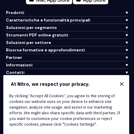
Prodotti
Caratteristiche e funzionalità principali
Soluzioni per segmento
Strumenti PDF online gratuiti
Soluzioni per settore
Risorse formative e approfondimenti
Partner
Informazioni
Contatti
Assistenza
At Nitro, we respect your privacy.
By clicking “Accept All Cookies”, you agree to the storing of
Integrazioni e connettività API
cookies our website uses on your device to enhance site
Termini di servizio
navigation, analyze site usage, and assist in our marketing
Politica sui cookie
efforts. We might also share specific data with third parties. If
Politica sul copyright
you want to customize your cookie preferences or reject
Tutti i termini e le politiche
specific cookies, please click "Cookies Settings".