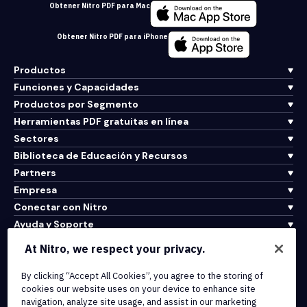
Obtener Nitro PDF para Mac
Obtener Nitro PDF para iPhone
Productos
Funciones y Capacidades
Productos por Segmento
Herramientas PDF gratuitas en línea
Sectores
Biblioteca de Educación y Recursos
Partners
Empresa
Conectar con Nitro
Ayuda y Soporte
At Nitro, we respect your privacy.
Integrations & API Connectivity
By clicking “Accept All Cookies”, you agree to the storing of
Terms of Service
cookies our website uses on your device to enhance site
Cookie Policy
navigation, analyze site usage, and assist in our marketing
Copyright Policy