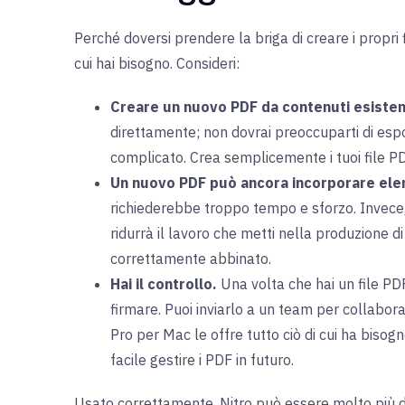
Perché doversi prendere la briga di creare i propri
cui hai bisogno. Consideri:
Creare un nuovo PDF da contenuti esistenti
direttamente; non dovrai preoccuparti di espo
complicato. Crea semplicemente i tuoi file PD
Un nuovo PDF può ancora incorporare elem
richiederebbe troppo tempo e sforzo. Invece, 
ridurrà il lavoro che metti nella produzione d
correttamente abbinato.
Hai il controllo.
Una volta che hai un file PDF
firmare. Puoi inviarlo a un team per collabora
Pro per Mac le offre tutto ciò di cui ha bisog
facile gestire i PDF in futuro.
Usato correttamente, Nitro può essere molto più di