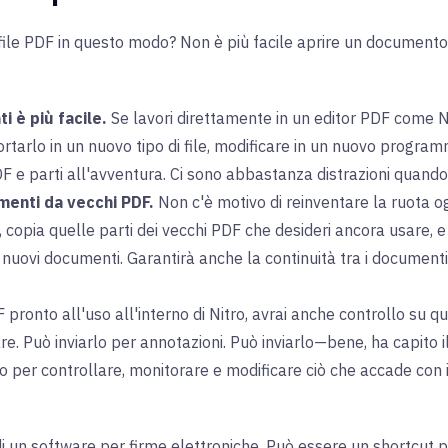
 file PDF in questo modo? Non è più facile aprire un documento 
 è più facile.
Se lavori direttamente in un editor PDF come N
rtarlo in un nuovo tipo di file, modificare in un nuovo program
F e parti all'avventura. Ci sono abbastanza distrazioni quando 
enti da vecchi PDF.
Non c'è motivo di reinventare la ruota o
copia quelle parti dei vecchi PDF che desideri ancora usare, 
i nuovi documenti. Garantirà anche la continuità tra i documenti
 pronto all'uso all'interno di Nitro, avrai anche controllo su q
re. Può inviarlo per annotazioni. Può inviarlo—bene, ha capito i
no per controllare, monitorare e modificare ciò che accade con 
 un software per firme elettroniche. Può essere un shortcut pe