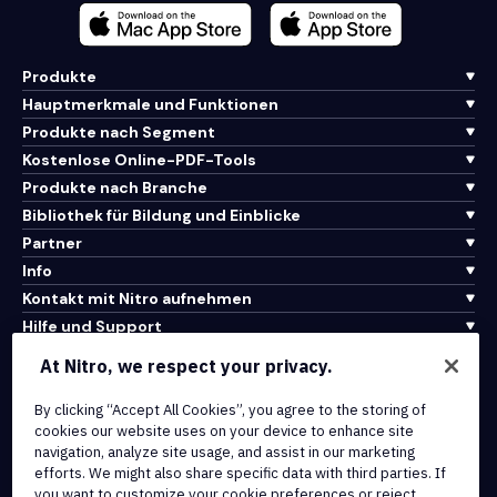
Produkte
Hauptmerkmale und Funktionen
Produkte nach Segment
Kostenlose Online-PDF-Tools
Produkte nach Branche
Bibliothek für Bildung und Einblicke
Partner
Info
Kontakt mit Nitro aufnehmen
Hilfe und Support
At Nitro, we respect your privacy.
Integrationen und API-Konnektivität
Nutzungsbedingungen
By clicking “Accept All Cookies”, you agree to the storing of
cookies our website uses on your device to enhance site
Cookie-Richtlinie
navigation, analyze site usage, and assist in our marketing
Copyright-Richtlinie
efforts. We might also share specific data with third parties. If
Alle Bedingungen und Richtlinien
you want to customize your cookie preferences or reject