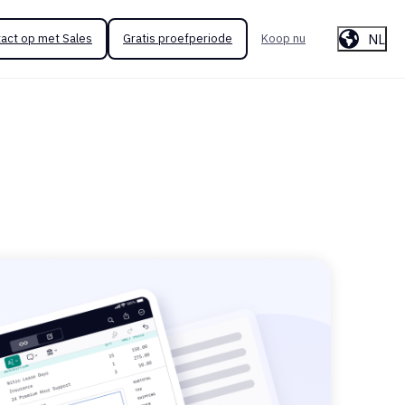
NL
act op met Sales
Gratis proefperiode
Koop nu