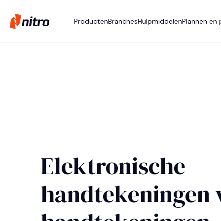
Producten
Branches
Hulpmiddelen
Plannen en p
Elektronische
handtekeningen v