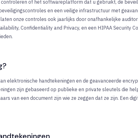
 controleren of het softwareplatform dat u gebruikt, de beveil
veiligingscontroles en een veilige infrastructuur met geavan
aten onze controles ook jaarlijks door onafhankelijke audito
ailability, Confidentiality and Privacy, en een HIPAA Securit
ieden.
g?
 van elektronische handtekeningen en de geavanceerde encryp
keningen zijn gebaseerd op publieke en private sleutels die he
ars van een document zijn wie ze zeggen dat ze zijn. Een digita
handtekeningen