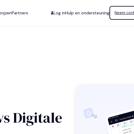
rijzen
Partners
Log in
Hulp en ondersteuning
Neem cont
s Digitale