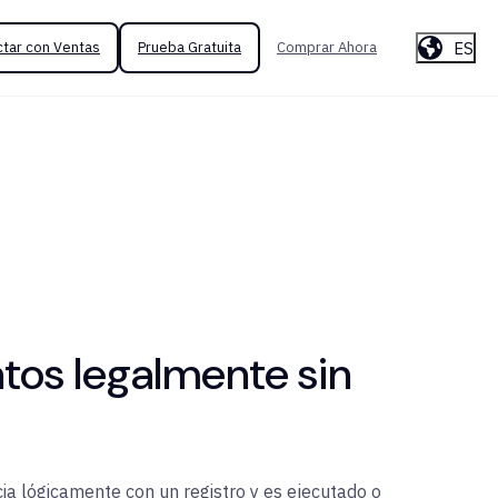
ES
tar con Ventas
Prueba Gratuita
Comprar Ahora
tos legalmente sin
cia lógicamente con un registro y es ejecutado o