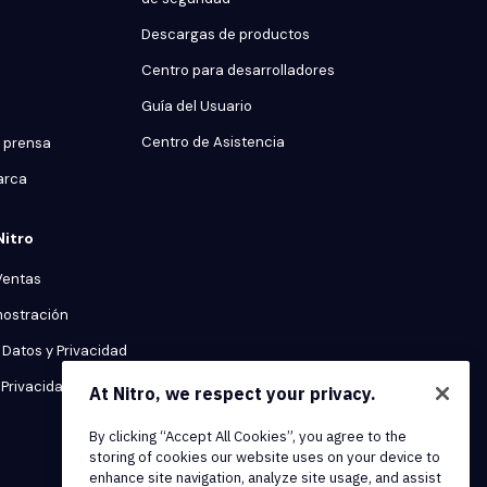
Descargas de productos
Centro para desarrolladores
Guía del Usuario
Centro de Asistencia
 prensa
arca
Nitro
Ventas
mostración
Datos y Privacidad
Privacidad
At Nitro, we respect your privacy.
By clicking “Accept All Cookies”, you agree to the
storing of cookies our website uses on your device to
enhance site navigation, analyze site usage, and assist