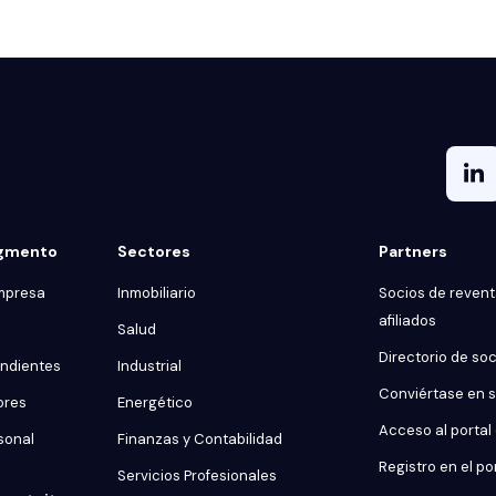
egmento
Sectores
Partners
mpresa
Inmobiliario
Socios de reventa
afiliados
Salud
Directorio de so
endientes
Industrial
Conviértase en 
ores
Energético
Acceso al portal
sonal
Finanzas y Contabilidad
Registro en el po
Servicios Profesionales