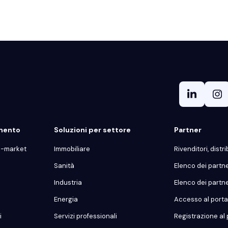
gmento
Soluzioni per settore
Partner
d-market
Immobiliare
Rivenditori, distrib
Sanità
Elenco dei partn
Industria
Elenco dei partn
Energia
Accesso al portal
i
Servizi professionali
Registrazione al 