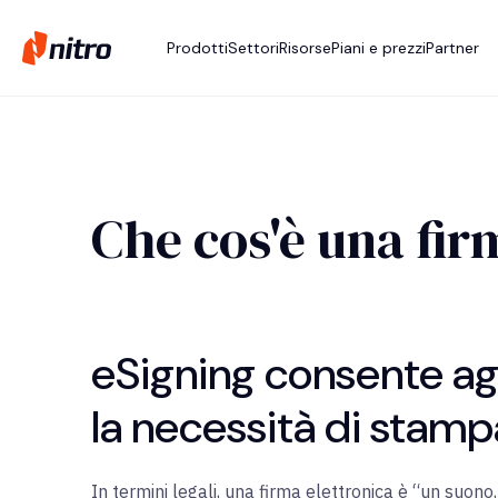
Prodotti
Settori
Risorse
Piani e prezzi
Partner
Che cos'è una fir
eSigning consente ag
la necessità di stamp
In termini legali, una firma elettronica è “un suo