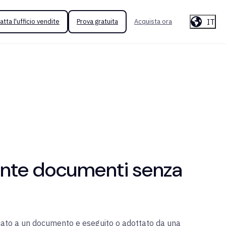
IT
atta l'ufficio vendite
Prova gratuita
Acquista ora
mente documenti senza
ociato a un documento e eseguito o adottato da una