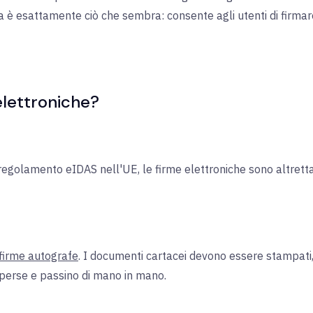
a è esattamente ciò che sembra: consente agli utenti di firma
 elettroniche?
l regolamento eIDAS nell'UE, le firme elettroniche sono altret
 firme autografe
. I documenti cartacei devono essere stampati, di
 perse e passino di mano in mano.