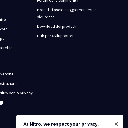
Forum della community
Note di rilascio e aggiornamenti di
sicurezza
itro
Download dei prodotti
avoro
Hub per Sviluppatori
mpa
Marchio
o vendite
ostrazione
Nitro per la privacy
At Nitro, we respect your privacy.