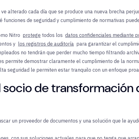
 ve alterado cada día que se produce una nueva brecha perjud
é funciones de seguridad y cumplimiento de normativas puede
como Nitro
protege
todos los
datos confidenciales mediante pr
mentos y
los registros de auditoría
para garantizar el cumplimie
mpleados no tendrán que perder mucho tiempo filtrando archivo
nes permite demostrar claramente el cumplimiento de la norma
alta seguridad
le permiten estar tranquilo con un enfoque proac
 socio de transformación d
car un proveedor de documentos y una solución que le ayuden
ones
con
sus soluciones actuales para que no tenga que arranc