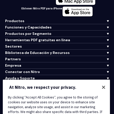
Obtener Nitro PDF para iPhone
Productos
Funciones y Capacidades
Productos por Segmento
Herramientas PDF gratuitas en línea
Sectores
Biblioteca de Educación y Recursos
Partners
Empresa
Conectar con Nitro
Ayuda y Soporte
At Nitro, we respect your privacy.
Integrations & API Connectivity
By clicking “Accept All Cookies”, you agree to the storing of
Terms of Service
cookies our website uses on your device to enhance site
Cookie Policy
navigation, analyze site usage, and assist in our marketing
Copyright Policy
efforts. We might also share specific data with third parties. If