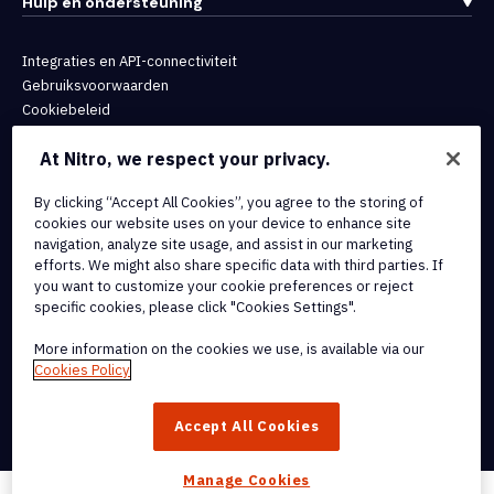
Hulp en ondersteuning
Integraties en API-connectiviteit
Gebruiksvoorwaarden
Cookiebeleid
Copyrightbeleid
At Nitro, we respect your privacy.
Alle voorwaarden en beleidsmaatregelen
By clicking “Accept All Cookies”, you agree to the storing of
© 2026 Nitro Software, Inc. Inc. Alle rechten voorbehouden.
cookies our website uses on your device to enhance site
navigation, analyze site usage, and assist in our marketing
efforts. We might also share specific data with third parties. If
Nitro, het Nitro-logo, Nitro Productivity Platform, Nitro PDF Pro, Nitro
you want to customize your cookie preferences or reject
Sign en Nitro Analytics zijn handelsmerken en/of geregistreerde
specific cookies, please click "Cookies Settings".
handelsmerken van Nitro Software, Inc. of haar
dochterondernemingen in de Verenigde Staten en/of andere
More information on the cookies we use, is available via our
Cookies Policy
landen.
Accept All Cookies
Manage Cookies