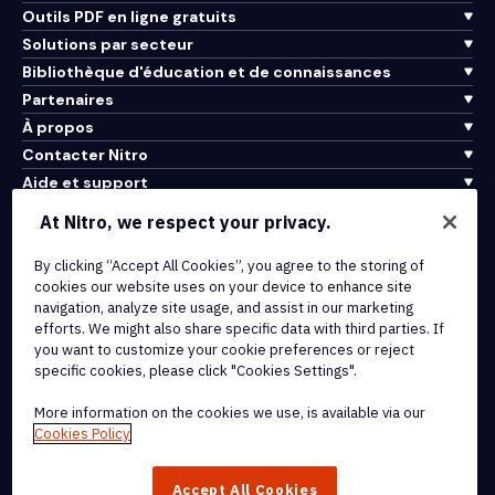
Outils PDF en ligne gratuits
Solutions par secteur
Bibliothèque d'éducation et de connaissances
Partenaires
À propos
Contacter Nitro
Aide et support
At Nitro, we respect your privacy.
Intégrations et connectivité API
Conditions d'utilisation
By clicking “Accept All Cookies”, you agree to the storing of
cookies our website uses on your device to enhance site
Politique de cookies
navigation, analyze site usage, and assist in our marketing
Politique de copyright
efforts. We might also share specific data with third parties. If
Toutes les conditions et politiques
you want to customize your cookie preferences or reject
specific cookies, please click "Cookies Settings".
© 2026 Nitro Software, Inc. Tous droits réservés.
More information on the cookies we use, is available via our
Cookies Policy
Nitro, le logo Nitro, Nitro Productivity Platform, Nitro PDF Pro, Nitro
Sign, et Nitro Analytics sont des marques déposées et/ou des
Accept All Cookies