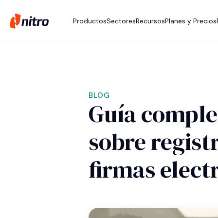
Productos
Sectores
Recursos
Planes y Precios
BLOG
Guía complet
sobre regist
firmas elect