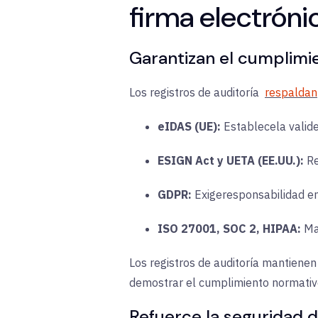
firma electróni
Garantizan el cumplimi
Los registros de auditoría
respaldan
eIDAS (UE):
Establece
la valid
ESIGN Act y UETA (EE.UU.):
R
GDPR:
Exige
responsabilidad en
ISO 27001, SOC 2, HIPAA:
Mar
Los registros de auditoría mantienen 
demostrar el cumplimiento normativ
Refuerce la seguridad 