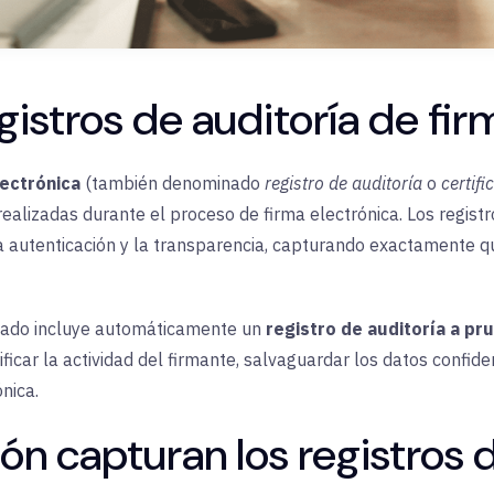
gistros de auditoría de fir
lectrónica
(también denominado
registro de auditoría
o
certifi
realizadas durante el proceso de firma electrónica. Los regist
la autenticación y la transparencia, capturando exactamente q
mado incluye automáticamente un
registro de auditoría a p
icar la actividad del firmante, salvaguardar los datos confide
nica.
n capturan los registros d