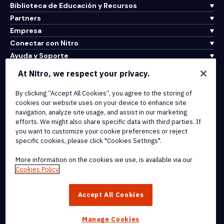
Biblioteca de Educación y Recursos
Partners
Empresa
Conectar con Nitro
Ayuda y Soporte
At Nitro, we respect your privacy.
Integrations & API Connectivity
By clicking “Accept All Cookies”, you agree to the storing of
Terms of Service
cookies our website uses on your device to enhance site
Cookie Policy
navigation, analyze site usage, and assist in our marketing
Copyright Policy
efforts. We might also share specific data with third parties. If
All Terms & Policies
you want to customize your cookie preferences or reject
specific cookies, please click "Cookies Settings".
© 2026 Nitro Software, Inc. All rights reserved.
More information on the cookies we use, is available via our
Cookies Policy
Nitro, the Nitro logo, Nitro Productivity Platform, Nitro PDF Pro, Nitro
Sign, and Nitro Analytics are trademarks and/or registered
Accept All Cookies
trademarks, of Nitro Software, Inc. or its affiliates in the United
States and/or other countries.
Manage Cookies