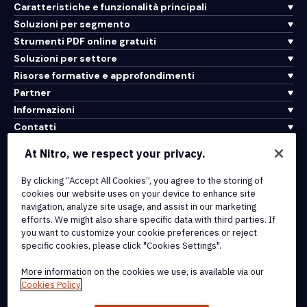
Caratteristiche e funzionalità principali
Soluzioni per segmento
Strumenti PDF online gratuiti
Soluzioni per settore
Risorse formative e approfondimenti
Partner
Informazioni
Contatti
Assistenza
At Nitro, we respect your privacy.
By clicking “Accept All Cookies”, you agree to the storing of
Integrazioni e connettività API
cookies our website uses on your device to enhance site
Termini di servizio
navigation, analyze site usage, and assist in our marketing
Politica sui cookie
efforts. We might also share specific data with third parties. If
Politica sul copyright
you want to customize your cookie preferences or reject
Tutti i termini e le politiche
specific cookies, please click "Cookies Settings".
More information on the cookies we use, is available via our
© 2026 Nitro Software, Inc. Tutti i diritti riservati.
Cookies Policy