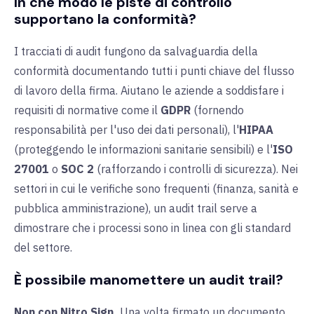
In che modo le piste di controllo
supportano la conformità?
I tracciati di audit fungono da salvaguardia della
conformità documentando tutti i punti chiave del flusso
di lavoro della firma. Aiutano le aziende a soddisfare i
requisiti di normative come il
GDPR
(fornendo
responsabilità per l'uso dei dati personali), l'
HIPAA
(proteggendo le informazioni sanitarie sensibili) e l'
ISO
27001
o
SOC 2
(rafforzando i controlli di sicurezza). Nei
settori in cui le verifiche sono frequenti (finanza, sanità e
pubblica amministrazione), un audit trail serve a
dimostrare che i processi sono in linea con gli standard
del settore.
È possibile manomettere un audit trail?
Non con Nitro Sign.
Una volta firmato un documento,