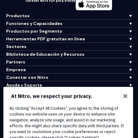
Obtener Nitro PDF para iPhone
Productos
Funciones y Capacidades
Productos por Segmento
Herramientas PDF gratuitas en línea
Sectores
Biblioteca de Educación y Recursos
Partners
Empresa
Conectar con Nitro
Ayuda y Soporte
At Nitro, we respect your privacy.
Integrations & API Connectivity
By clicking “Accept All Cookies”, you agree to the storing of
Terms of Service
cookies our website uses on your device to enhance site
Cookie Policy
navigation, analyze site usage, and assist in our marketing
Copyright Policy
efforts. We might also share specific data with third parties. If
All Terms & Policies
you want to customize your cookie preferences or reject
specific cookies, please click "Cookies Settings".