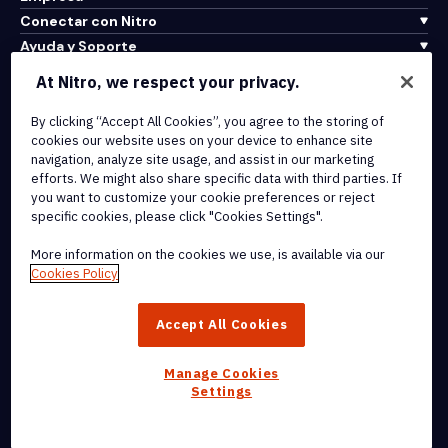
Conectar con Nitro
Ayuda y Soporte
At Nitro, we respect your privacy.
Integrations & API Connectivity
Terms of Service
By clicking “Accept All Cookies”, you agree to the storing of
cookies our website uses on your device to enhance site
Cookie Policy
navigation, analyze site usage, and assist in our marketing
Copyright Policy
efforts. We might also share specific data with third parties. If
All Terms & Policies
you want to customize your cookie preferences or reject
specific cookies, please click "Cookies Settings".
© 2026 Nitro Software, Inc. All rights reserved.
More information on the cookies we use, is available via our
Cookies Policy
Nitro, the Nitro logo, Nitro Productivity Platform, Nitro PDF Pro, Nitro
Sign, and Nitro Analytics are trademarks and/or registered
Accept All Cookies
trademarks, of Nitro Software, Inc. or its affiliates in the United
States and/or other countries.
Manage Cookies
Settings