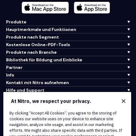
Produkte
Hauptmerkmale und Funktionen
Produkte nach Segment
Kostenlose Online-PDF-Tools
Produkte nach Branche
Bibliothek für Bildung und Einblicke
Partner
Info
Kontakt mit Nitro aufnehmen
Hilfe und Support
At Nitro, we respect your privacy.
Integrationen und API-Konnektivität
Nutzungsbedingungen
By clicking “Accept All Cookies”, you agree to the storing of
cookies our website uses on your device to enhance site
Cookie-Richtlinie
navigation, analyze site usage, and assist in our marketing
Copyright-Richtlinie
efforts. We might also share specific data with third parties. If
Alle Bedingungen und Richtlinien