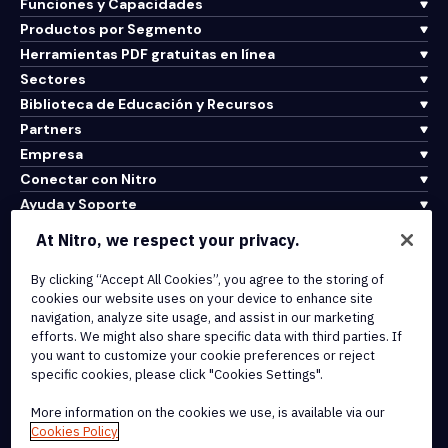
Funciones y Capacidades
Productos por Segmento
Herramientas PDF gratuitas en línea
Sectores
Biblioteca de Educación y Recursos
Partners
Empresa
Conectar con Nitro
Ayuda y Soporte
At Nitro, we respect your privacy.
Integrations & API Connectivity
By clicking “Accept All Cookies”, you agree to the storing of
Terms of Service
cookies our website uses on your device to enhance site
Cookie Policy
navigation, analyze site usage, and assist in our marketing
Copyright Policy
efforts. We might also share specific data with third parties. If
All Terms & Policies
you want to customize your cookie preferences or reject
specific cookies, please click "Cookies Settings".
© 2026 Nitro Software, Inc. All rights reserved.
More information on the cookies we use, is available via our
Cookies Policy