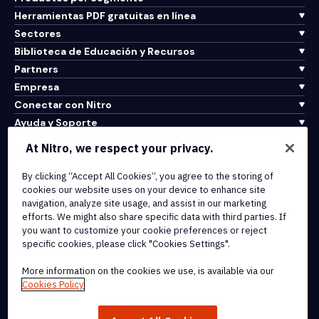
Herramientas PDF gratuitas en línea
Sectores
Biblioteca de Educación y Recursos
Partners
Empresa
Conectar con Nitro
Ayuda y Soporte
At Nitro, we respect your privacy.
Integrations & API Connectivity
Terms of Service
By clicking “Accept All Cookies”, you agree to the storing of
cookies our website uses on your device to enhance site
Cookie Policy
navigation, analyze site usage, and assist in our marketing
Copyright Policy
efforts. We might also share specific data with third parties. If
All Terms & Policies
you want to customize your cookie preferences or reject
specific cookies, please click "Cookies Settings".
© 2026 Nitro Software, Inc. All rights reserved.
More information on the cookies we use, is available via our
Cookies Policy
Nitro, the Nitro logo, Nitro Productivity Platform, Nitro PDF Pro, Nitro
Sign, and Nitro Analytics are trademarks and/or registered