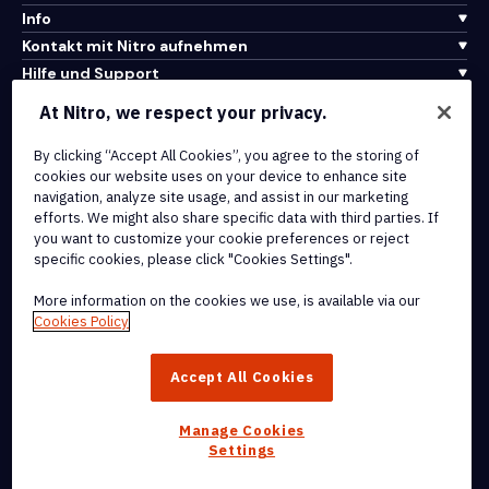
Info
Kontakt mit Nitro aufnehmen
Hilfe und Support
At Nitro, we respect your privacy.
Integrationen und API-Konnektivität
Nutzungsbedingungen
By clicking “Accept All Cookies”, you agree to the storing of
cookies our website uses on your device to enhance site
Cookie-Richtlinie
navigation, analyze site usage, and assist in our marketing
Copyright-Richtlinie
efforts. We might also share specific data with third parties. If
Alle Bedingungen und Richtlinien
you want to customize your cookie preferences or reject
specific cookies, please click "Cookies Settings".
© 2026 Nitro Software, Inc. Alle Rechte vorbehalten.
More information on the cookies we use, is available via our
Cookies Policy
Nitro, das Nitro-Logo, Nitro Productivity Platform, Nitro PDF Pro,
Nitro Sign und Nitro Analytics sind Marken und/oder eingetragene
Accept All Cookies
Marken von Nitro Software, Inc. oder seinen verbundenen
Unternehmen in den Vereinigten Staaten und/oder anderen Ländern.
Manage Cookies
Settings