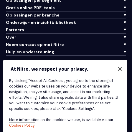
Oplossingen per segment
Gratis online PDF-tools
Oplossingen per branche
Onderwijs- en inzichtbibliotheek
Partners
Over
Neem contact op met Nitro
Hulp en ondersteuning
Integraties en API-connectiviteit
At Nitro, we respect your privacy.
Gebruiksvoorwaarden
Cookiebeleid
By clicking “Accept All Cookies”, you agree to the storing of
cookies our website uses on your device to enhance site
Copyrightbeleid
navigation, analyze site usage, and assist in our marketing
Alle voorwaarden en beleidsmaatregelen
efforts. We might also share specific data with third parties. If
you want to customize your cookie preferences or reject
specific cookies, please click "Cookies Settings".
© 2026 Nitro Software, Inc. Inc. Alle rechten voorbehouden.
More information on the cookies we use, is available via our
Nitro, het Nitro-logo, Nitro Productivity Platform, Nitro PDF Pro, Nitro
Cookies Policy
Sign en Nitro Analytics zijn handelsmerken en/of geregistreerde