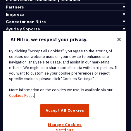
Partners
Empresa
Conectar con Nitro
Ayuda y Soporte
At Nitro, we respect your privacy.
Integrations & API Connectivity
Terms of Service
By clicking “Accept All Cookies”, you agree to the storing of
cookies our website uses on your device to enhance site
Cookie Policy
navigation, analyze site usage, and assist in our marketing
Copyright Policy
efforts. We might also share specific data with third parties. If
All Terms & Policies
you want to customize your cookie preferences or reject
specific cookies, please click "Cookies Settings".
© 2026 Nitro Software, Inc. All rights reserved.
More information on the cookies we use, is available via our
Cookies Policy
Nitro, the Nitro logo, Nitro Productivity Platform, Nitro PDF Pro, Nitro
Sign, and Nitro Analytics are trademarks and/or registered
Accept All Cookies
trademarks, of Nitro Software, Inc. or its affiliates in the United
States and/or other countries.
Manage Cookies
Settings