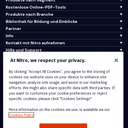
Kostenlose Online-PDF-Tools
Produkte nach Branche
Bibliothek für Bildung und Einblicke
Partner
Info
Kontakt mit Nitro aufnehmen
Hilfe und Support
At Nitro, we respect your privacy.
Integrationen und API-Konnektivität
Nutzungsbedingungen
By clicking “Accept All Cookies”, you agree to the storing of
cookies our website uses on your device to enhance site
Cookie-Richtlinie
navigation, analyze site usage, and assist in our marketing
Copyright-Richtlinie
efforts. We might also share specific data with third parties. If
Alle Bedingungen und Richtlinien
you want to customize your cookie preferences or reject
specific cookies, please click "Cookies Settings".
© 2026 Nitro Software, Inc. Alle Rechte vorbehalten.
More information on the cookies we use, is available via our
Cookies Policy
Nitro, das Nitro-Logo, Nitro Productivity Platform, Nitro PDF Pro,
Nitro Sign und Nitro Analytics sind Marken und/oder eingetragene