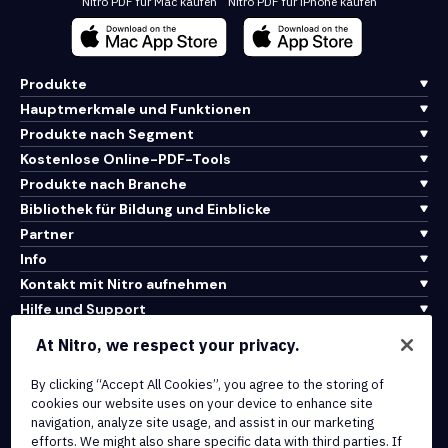
Nitro PDF für Mac kaufen
Nitro PDF für iPhone kaufen
Produkte
Hauptmerkmale und Funktionen
Produkte nach Segment
Kostenlose Online-PDF-Tools
Produkte nach Branche
Bibliothek für Bildung und Einblicke
Partner
Info
Kontakt mit Nitro aufnehmen
Hilfe und Support
At Nitro, we respect your privacy.
Integrationen und API-Konnektivität
Nutzungsbedingungen
By clicking “Accept All Cookies”, you agree to the storing of
cookies our website uses on your device to enhance site
Cookie-Richtlinie
navigation, analyze site usage, and assist in our marketing
Copyright-Richtlinie
efforts. We might also share specific data with third parties. If