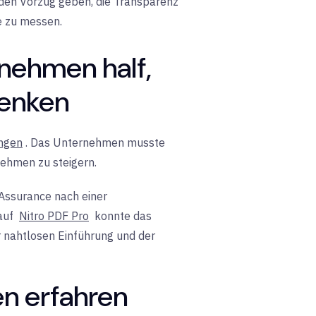
en Vorzug geben, die Transparenz
e zu messen.
nehmen half,
senken
ungen
. Das Unternehmen musste
nehmen zu steigern.
 Assurance nach einer
auf
Nitro PDF Pro
konnte das
 nahtlosen Einführung und der
en erfahren