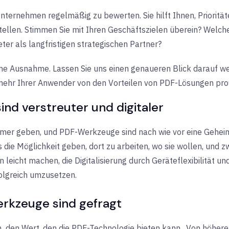
m Unternehmen regelmäßig zu bewerten. Sie hilft Ihnen, Priorit
tellen. Stimmen Sie mit Ihren Geschäftszielen überein? Welc
ter als langfristigen strategischen Partner?
eine Ausnahme. Lassen Sie uns einen genaueren Blick darauf we
 mehr Ihrer Anwender von den Vorteilen von PDF-Lösungen prof
ind verstreuter und digitaler
mer geben, und PDF-Werkzeuge sind nach wie vor eine Geheimw
die Möglichkeit geben, dort zu arbeiten, wo sie wollen, und z
leicht machen, die Digitalisierung durch Geräteflexibilität un
olgreich umzusetzen.
erkzeuge sind gefragt
n
den Wert, den die PDF-Technologie bieten kann
. Von höhere