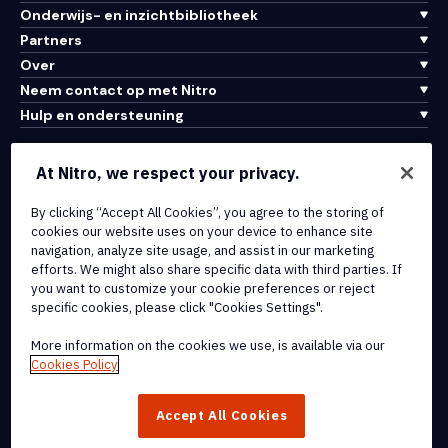
Onderwijs- en inzichtbibliotheek
Partners
Over
Neem contact op met Nitro
Hulp en ondersteuning
Integraties en API-connectiviteit
At Nitro, we respect your privacy.
Gebruiksvoorwaarden
Cookiebeleid
By clicking “Accept All Cookies”, you agree to the storing of
cookies our website uses on your device to enhance site
Copyrightbeleid
navigation, analyze site usage, and assist in our marketing
Alle voorwaarden en beleidsmaatregelen
efforts. We might also share specific data with third parties. If
you want to customize your cookie preferences or reject
specific cookies, please click "Cookies Settings".
© 2026 Nitro Software, Inc. Inc. Alle rechten voorbehouden.
More information on the cookies we use, is available via our
Nitro, het Nitro-logo, Nitro Productivity Platform, Nitro PDF Pro, Nitro
Cookies Policy
Sign en Nitro Analytics zijn handelsmerken en/of geregistreerde
handelsmerken van Nitro Software, Inc. of haar
Accept All Cookies
dochterondernemingen in de Verenigde Staten en/of andere