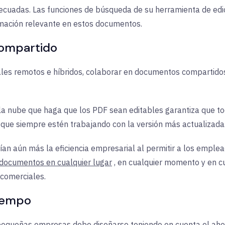
decuadas. Las funciones de búsqueda de su herramienta de edic
rmación relevante en estos documentos.
compartido
les remotos e híbridos, colaborar en documentos compartidos e
la nube que haga que los PDF sean editables garantiza que t
que siempre estén trabajando con la versión más actualizada
n aún más la eficiencia empresarial al permitir a los emplead
 documentos en cualquier lugar
, en cualquier momento y en cu
 comerciales.
tiempo
 pequeñas empresas debe diseñarse teniendo
en
cuenta
el aho