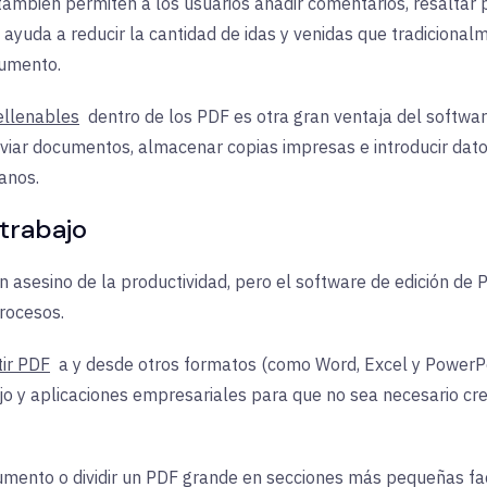
también permiten a los usuarios añadir comentarios, resaltar
ayuda a reducir la cantidad de idas y venidas que tradicionalm
cumento.
ellenables
dentro de
los PDF es otra gran ventaja del softwar
enviar documentos, almacenar copias impresas e introducir da
anos.
 trabajo
s un asesino de la productividad, pero el software de edición 
rocesos.
tir PDF
a
y desde otros formatos (como Word, Excel y PowerPoi
jo y aplicaciones empresariales para que no sea necesario cr
ento o dividir un PDF grande en secciones más pequeñas facil